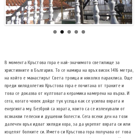
В момента Кръстова гора е най-значимото светилище за
християните в България. То се намира на връх висок 1416 метра,
на който е манастирът Света троица и няколко параклиса. Още
преди хилядолетия Кръстова гора е почитана от траките и
това се доказва от култовата керамика намерена на върха. И
сега, когато човек дойде тук усеща как се усилва вярата и
енергията му. Безброй са хората, които са се излекували от
всякакви телесни и душевни болести. Сега всеки ден на този
далечен връх идват хиляди хора, за да укрепят вярата си или
изцелят болките си. Името си Кръстова гора получава от това