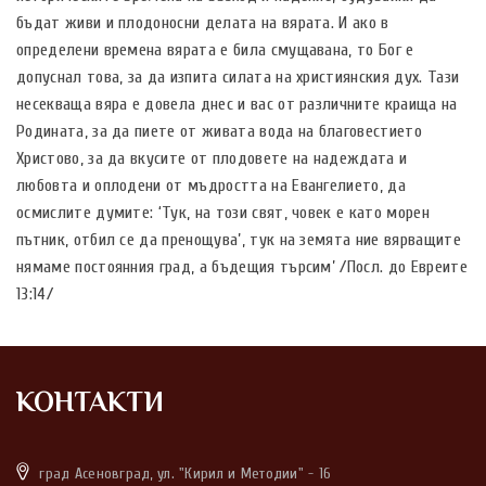
бъдат живи и плодоносни делата на вярата. И ако в
определени времена вярата е била смущавана, то Бог е
допуснал това, за да изпита силата на християнския дух. Тази
несекваща вяра е довела днес и вас от различните краища на
Родината, за да пиете от живата вода на благовестието
Христово, за да вкусите от плодовете на надеждата и
любовта и оплодени от мъдростта на Евангелието, да
осмислите думите: ‘Тук, на този свят, човек е като морен
пътник, отбил се да пренощува’, тук на земята ние вярващите
нямаме постоянния град, а бъдещия търсим’ /Посл. до Евреите
13:14/
КОНТАКТИ
град Асеновград, ул. "Кирил и Методии" - 16