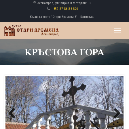
Асеновград, ул."Кирил и Методии"-16
+359 87 86 86 876
Къщи за гости "Стари Времена 3" - Белинташ
КРЪСТОВА ГОРА
Previous
Next