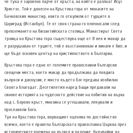
че тука е заровено парче от кръста, на който е разпнат Исус
Христос. Той е донесен на Кръстова гора от монасите на
Бачковския манастир, които го откупили от турците в
Цариград (Истанбул). Те от своя страна го плячкосали след
превземането на Византийската столица. Манастирът Света
троица на Кръстова гора съществува още от 8 век и макар да
е разрушаван от туците, той е възстановяван и винаги е бил, и
ще бъде основен център на християнството в Българиа.
Кръстова гора е едно от големите православни български
свещени места, което макар да продължава да повдига
въпроси и дискусии, е място където Бог предава изобилно
Своята благодат. Десетилетия наред бащи предавали на
синове историята за чудесното действие на побития на върха
над с. Борово кръст, мнозина се утешавали, лекували и
прославяли Бога.
Тук на Кръстова гора, вярващият оценява по достойнство
всичко, което е правела Българската православна Църква през
историческите времена на възход и падение, будувайки да