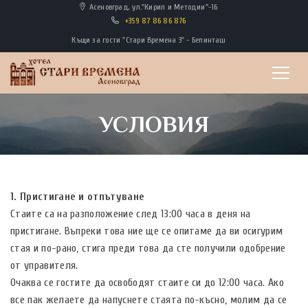
Асеновград, ул."Кирил и Методии"-16
+359 87 86 86 876
Къщи за гости "Стари Времена 3" - Белинташ
УСЛОВИЯ
1. Пристигане и отпътуване
Стаите са на разположение след 13:00 часа в деня на
пристигане. Въпреки това ние ще се опитаме да ви осигурим
стая и по-рано, стига преди това да сте получили одобрение
от управителя.
Очаква се гостите да освободят стаите си до 12:00 часа. Ако
все пак желаете да напуснете стаята по-късно, молим да се