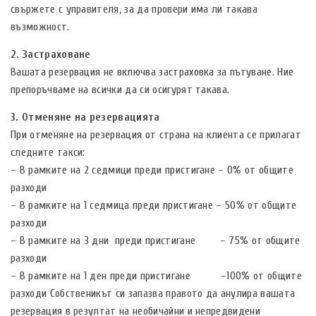
свържете с управителя, за да провери има ли такава
възможност.
2. Застраховане
Вашата резервация не включва застраховка за пътуване. Ние
препоръчваме на всички да си осигурят такава.
3. Отменяне на резервацията
При отменяне на резервация от страна на клиента се прилагат
следните такси:
– В рамките на 2 седмици преди пристигане – 0% от общите
разходи
– В рамките на 1 седмица преди пристигане – 50% от общите
разходи
– В рамките на 3 дни преди пристигане – 75% от общите
разходи
– В рамките на 1 ден преди пристигане –100% от общите
разходи Собственикът си запазва правото да анулира вашата
резервация в резултат на необичайни и непредвидени