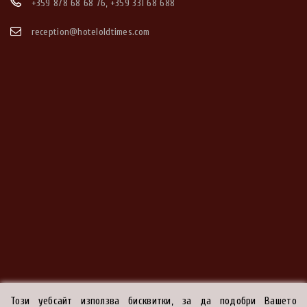
+359 878 68 68 76
,
+359 331 68 688
reception@hoteloldtimes.com
Този уебсайт използва бисквитки, за да подобри Вашето