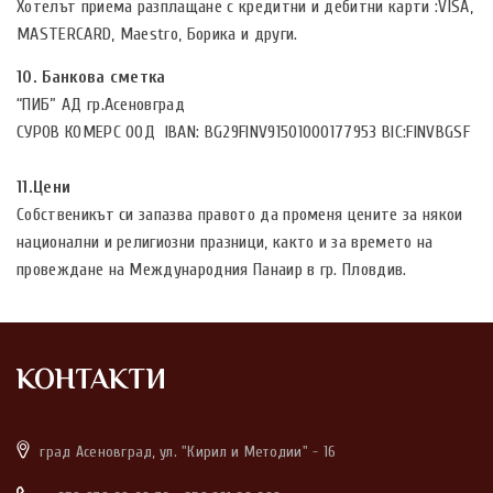
Хотелът приема разплащане с кредитни и дебитни карти :VISA,
MASTERCARD, Maestro, Борика и други.
10. Банкова сметка
“ПИБ” АД гр.Асеновград
СУРОВ КОМЕРС ООД IBAN: BG29FINV91501000177953 BIC:FINVBGSF
11.Цени
Собственикът си запазва правото да променя цените за някои
национални и религиозни празници, както и за времето на
провеждане на Международния Панаир в гр. Пловдив.
КОНТАКТИ
град Асеновград, ул. "Кирил и Методии" - 16