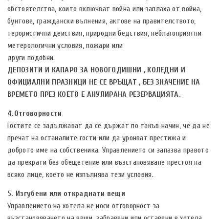
обстоятелства, които включват война или заплаха от война,
бунтове, граждански вълнения, актове на правителството,
терористични деиствия, природни бедствия, неблагоприятни
метерологични условия, пожари или
други подобни.
ДЕПОЗИТИ И КАПАРО ЗА НОВОГОДИШНИ , КОЛЕДНИ И
ОФИЦИАЛНИ ПРАЗНИЦИ НЕ СЕ ВРЪЩАТ , БЕЗ ЗНАЧЕНИЕ НА
ВРЕМЕТО ПРЕЗ КОЕТО Е АНУЛИРАНА РЕЗЕРВАЦИЯТА.
4.Отговорности
Гостите се задължават да се държат по такъв начин, че да не
пречат на останалите гости или да уронват престижа и
доброто име на собственика. Управлението си запазва правото
да прекрати без обещетение или възстановяване престоя на
всяко лице, което не изпълнява тези условия.
5. Изгубени или откраднати вещи
Управлението на хотела не носи отговорност за
възстановяването на вещи, забравени или оставени в хотела