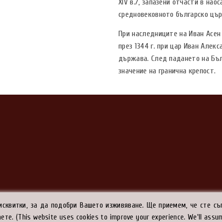
ХІV в./, запазени отчасти в на
средновековното българско цър
При наследниците на Иван Асен 
през 1344 г. при цар Иван Але
държава. След падането на Бъл
значение на гранична крепост.