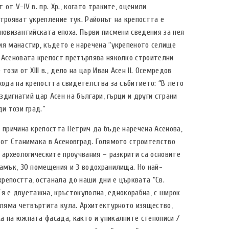
от V-ІV в. пр. Хр., когато траките, оценили
строяват укрепление тук. Районът на крепостта е
новизантийската епоха. Първи писмени сведения за нея
ия манастир, където е наречена “укрепеното селище
 Асеновата крепост претърпява няколко строителни
този от ХІІІ в., дело на цар Иван Асен ІІ. Осемредов
хода на крепостта свидетелства за събитието: “В лето
ъздигнатий цар Асен на българи, гърци и други страни
ди този град.”
а причина крепостта Петрич да бъде наречена Асенова,
 от Станимака в Асеновград. Голямото строителство
 археологическите проучвания – разкрити са основите
замък, 30 помещения и 3 водохранилища. Но най-
репостта, останала до наши дни е църквата “Св.
. Тя е двуетажна, кръстокуполна, еднокорабна, с широк
голяма четвъртита кула. Архитектурното изящество,
а на южната фасада, както и уникалните стенописи /