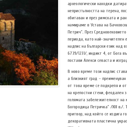
археологически находки датират 
непристъпността на терена, по
обитаван и през римската и ран
намираме в Устава на Бачковск
Петрич”. През Средновековието
периода, като най-значителен е 
надпис на български език над в
6739/1231/, индикт 4, от Бога в
постави Алекси севаста и изгра
В ново време този надпис став
а близкият град – преименуван
от това време се подкрепя и от
на крепостни стени, феодален 
голямата забележителност на к
Богородица Петричка” /ХІІІ в./
притвор, над който се издига 
декоративната пластична украс