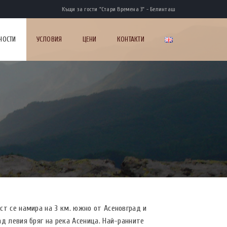
Къщи за гости "Стари Времена 3" - Белинташ
НОСТИ
УСЛОВИЯ
ЦЕНИ
КОНТАКТИ
ст се намира на 3 км. южно от Асеновград и
д левия бряг на река Асеница. Най-ранните