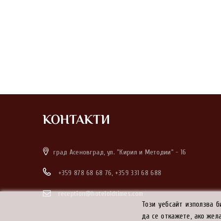
КОНТАКТИ
град Асеновград, ул. "Кирил и Методии" - 16
+359 878 68 68 76
,
+359 331 68 688
reception@hoteloldtimes.com