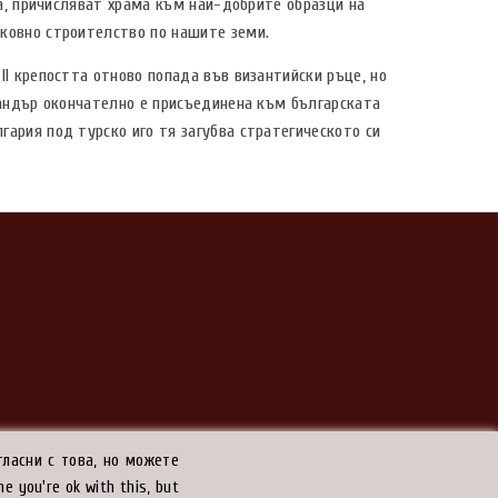
оса, причисляват храма към най-добрите образци на
ковно строителство по нашите земи.
ІІ крепостта отново попада във византийски ръце, но
ксандър окончателно е присъединена към българската
гария под турско иго тя загубва стратегическото си