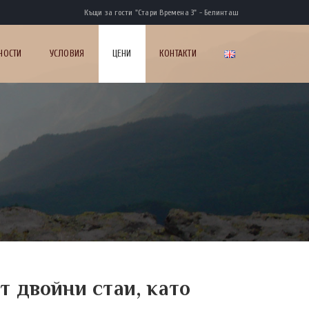
Къщи за гости "Стари Времена 3" - Белинташ
НОСТИ
УСЛОВИЯ
ЦЕНИ
КОНТАКТИ
т двойни стаи, като