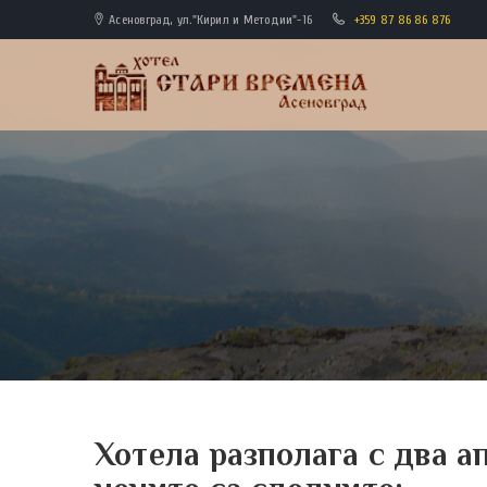
Асеновград, ул."Кирил и Методии"-16
+359 87 86 86 876
Хотела разполага с два а