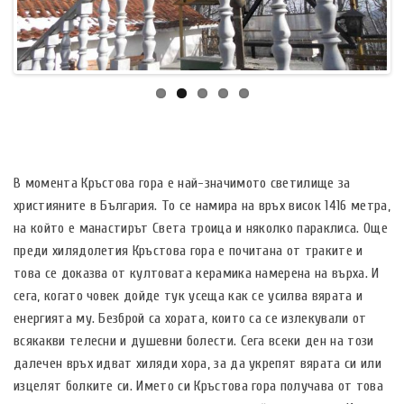
В момента Кръстова гора е най-значимото светилище за
християните в България. То се намира на връх висок 1416 метра,
на който е манастирът Света троица и няколко параклиса. Още
преди хилядолетия Кръстова гора е почитана от траките и
това се доказва от култовата керамика намерена на върха. И
сега, когато човек дойде тук усеща как се усилва вярата и
енергията му. Безброй са хората, които са се излекували от
всякакви телесни и душевни болести. Сега всеки ден на този
далечен връх идват хиляди хора, за да укрепят вярата си или
изцелят болките си. Името си Кръстова гора получава от това