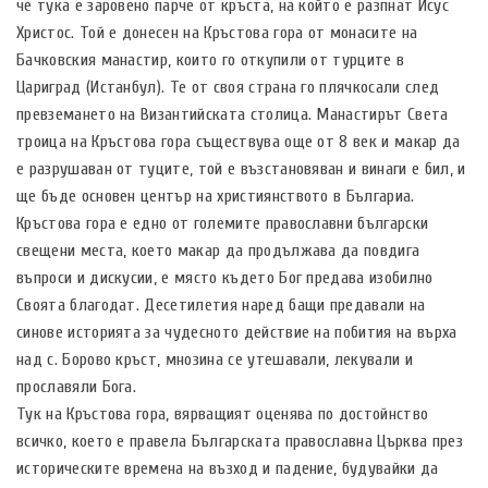
че тука е заровено парче от кръста, на който е разпнат Исус
Христос. Той е донесен на Кръстова гора от монасите на
Бачковския манастир, които го откупили от турците в
Цариград (Истанбул). Те от своя страна го плячкосали след
превземането на Византийската столица. Манастирът Света
троица на Кръстова гора съществува още от 8 век и макар да
е разрушаван от туците, той е възстановяван и винаги е бил, и
ще бъде основен център на християнството в Българиа.
Кръстова гора е едно от големите православни български
свещени места, което макар да продължава да повдига
въпроси и дискусии, е място където Бог предава изобилно
Своята благодат. Десетилетия наред бащи предавали на
синове историята за чудесното действие на побития на върха
над с. Борово кръст, мнозина се утешавали, лекували и
прославяли Бога.
Тук на Кръстова гора, вярващият оценява по достойнство
всичко, което е правела Българската православна Църква през
историческите времена на възход и падение, будувайки да