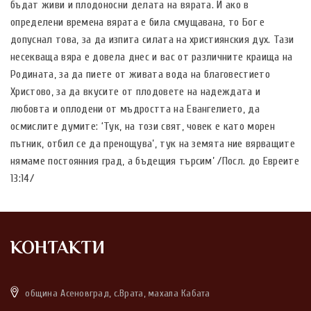
бъдат живи и плодоносни делата на вярата. И ако в
определени времена вярата е била смущавана, то Бог е
допуснал това, за да изпита силата на християнския дух. Тази
несекваща вяра е довела днес и вас от различните краища на
Родината, за да пиете от живата вода на благовестието
Христово, за да вкусите от плодовете на надеждата и
любовта и оплодени от мъдростта на Евангелието, да
осмислите думите: ‘Тук, на този свят, човек е като морен
пътник, отбил се да пренощува’, тук на земята ние вярващите
нямаме постоянния град, а бъдещия търсим’ /Посл. до Евреите
13:14/
КОНТАКТИ
община Асеновград, с.Врата, махала Кабата